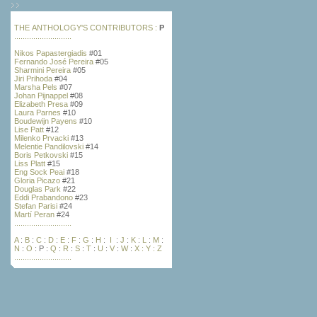
THE ANTHOLOGY'S
CONTRIBUTORS :
P
...........................
Nikos Papastergiadis
#01
Fernando José Pereira
#05
Sharmini Pereira
#05
Jiri Prihoda
#04
Marsha Pels
#07
Johan Pijnappel
#08
Elizabeth Presa
#09
Laura Parnes
#10
Boudewijn Payens
#10
Lise Patt
#12
Milenko Prvacki
#13
Melentie Pandilovski
#14
Boris Petkovski
#15
Liss Platt
#15
Eng Sock Peai
#18
Gloria Picazo
#21
Douglas Park
#22
Eddi Prabandono
#23
Stefan Parisi
#24
Martí Peran
#24
...........................
A
:
B
:
C
:
D
:
E
:
F
:
G
:
H
:
I
:
J
:
K
:
L
:
M
:
N
:
O
: P :
Q
:
R
:
S
:
T
:
U
:
V
:
W
:
X :
Y
:
Z
...........................