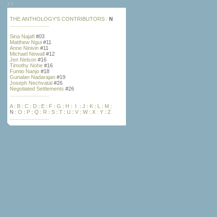
THE ANTHOLOGY'S
CONTRIBUTORS :
N
...........................
Sina Najafi
#03
Matthew Ngui
#11
Anne Ninivin
#11
Michael Newall
#12
Jen Nelson
#16
Timothy Nohe
#16
Fumio Nanjo
#18
Gunalan Nadarajan
#19
Joseph Nechvatal
#26
Negotiated Settlements
#26
...........................
A
:
B
:
C
:
D
:
E
:
F
:
G
:
H
:
I
:
J
:
K
:
L
:
M
:
N
:
O
:
P
:
Q
:
R
:
S
:
T
:
U
:
V
:
W
:
X :
Y
:
Z
...........................