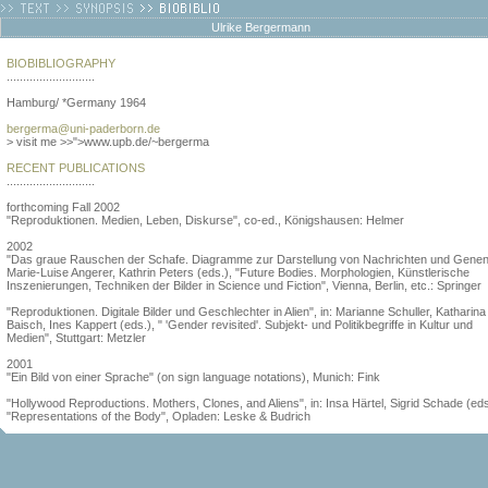
Ulrike Bergermann
BIOBIBLIOGRAPHY
...........................
Hamburg/ *Germany 1964
bergerma@uni-paderborn.de
> visit me >>">www.upb.de/~bergerma
RECENT PUBLICATIONS
...........................
forthcoming Fall 2002
"Reproduktionen. Medien, Leben, Diskurse", co-ed., Königshausen: Helmer
2002
"Das graue Rauschen der Schafe. Diagramme zur Darstellung von Nachrichten und Genen"
Marie-Luise Angerer, Kathrin Peters (eds.), "Future Bodies. Morphologien, Künstlerische
Inszenierungen, Techniken der Bilder in Science und Fiction", Vienna, Berlin, etc.: Springer
"Reproduktionen. Digitale Bilder und Geschlechter in Alien", in: Marianne Schuller, Katharina
Baisch, Ines Kappert (eds.), " 'Gender revisited'. Subjekt- und Politikbegriffe in Kultur und
Medien", Stuttgart: Metzler
2001
"Ein Bild von einer Sprache" (on sign language notations), Munich: Fink
"Hollywood Reproductions. Mothers, Clones, and Aliens", in: Insa Härtel, Sigrid Schade (eds
"Representations of the Body", Opladen: Leske & Budrich