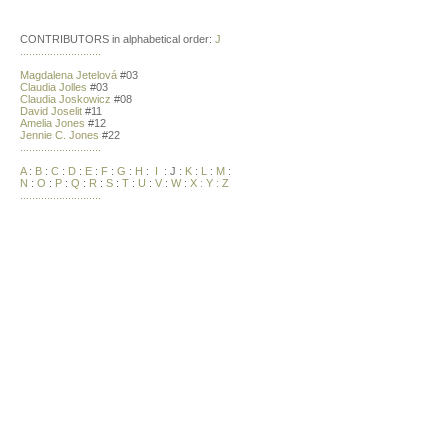
CONTRIBUTORS in alphabetical order:
J
...........................
Magdalena Jetelová
#03
Claudia Jolles
#03
Claudia Joskowicz
#08
David Joselit
#11
Amelia Jones
#12
Jennie C. Jones
#22
...........................
A
:
B
:
C
:
D
:
E
:
F
:
G
:
H
:
I
: J :
K
:
L
:
M
:
N
:
O
:
P
:
Q
:
R
:
S
:
T
:
U
:
V
:
W
:
X :
Y
:
Z
...........................