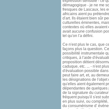
expression sensible - ce qui
démagogique - je ne me s
fresques de Lascaux, les 
africains aient pu prétendre
d'art. Ils étaient bien sûr
culturelles éminentes, mai
contextes où elles avaient é
avait aucune confusion possi
tel qu'on l'a défini.
Ce n'est plus le cas, que ce
façons plus la question. Ce
possibilité instrumentale qu
critiques, à l'aide d'évaluat
proposition détient désorma
caduque, etc. ... - n'est plu
d'évaluation possible dans 
peut faire art, et, au demeur
les désignations de l'objet
qu'elles aient également p
dépendantes de quelques par
de la signature du curateur
fréquent puisqu'il s'est subs
en plus suivi, ou complété
du consumérisme d' événemen