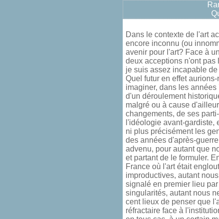
Ram
Qu
Dans le contexte de l'art ac
encore inconnu (ou innommé
avenir pour l'art? Face à u
deux acceptions n'ont pas 
je suis assez incapable de 
Quel futur en effet aurions
imaginer, dans les années 7
d'un déroulement historique
malgré ou à cause d'ailleur
changements, de ses parti-p
l'idéologie avant-gardiste, 
ni plus précisément les ge
des années d'après-guerre 
advenu, pour autant que no
et partant de le formuler. 
France où l'art était englo
improductives, autant nous
signalé en premier lieu par
singularités, autant nous 
cent lieux de penser que l'a
réfractaire face à l'institu