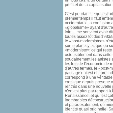
en tous cas, à un certain 
profit et de la capitalisation
C'est pourtant ce qui est a
premier temps il faut ente
occidentaux, la confusion
«globalisme» ayant d'autres
loin. Il me souvient avoir d
toutes assez tôt dès 1983/
le «post-modernisme» n'éta
sur le plan stylistique ou s
«moderniste»; ce qui reste vr
ostensiblement dans cette
soudainement les artistes
les lois de l'économie de m
d'autres termes, le «post-
passage qui est encore ind
correspond à une véritabl
crois que depuis presque 
rentrés dans une nouvelle 
n'en est plus par rapport à 
Renaissance, et qui est cel
inombrables déconstruction
et paradoxalement, de mie
identité quasi originelle. S