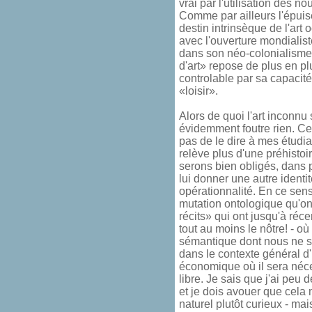
vrai par l'utilisation des n
Comme par ailleurs l'épuis
destin intrinsèque de l'art 
avec l'ouverture mondialis
dans son néo-colonialisme
d'art» repose de plus en pl
controlable par sa capacit
«loisir».
Alors de quoi l'art inconnu 
évidemment foutre rien. Ce q
pas de le dire à mes étudia
relève plus d'une préhistoi
serons bien obligés, dans p
lui donner une autre identit
opérationnalité. En ce sens,
mutation ontologique qu'on
récits» qui ont jusqu'à ré
tout au moins le nôtre! - o
sémantique dont nous ne s
dans le contexte général d'
économique où il sera néc
libre. Je sais que j'ai peu 
et je dois avouer que cela m
naturel plutôt curieux - ma