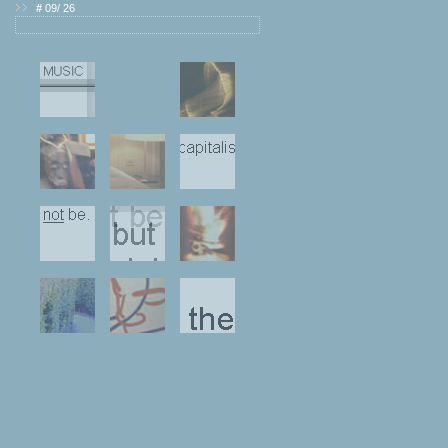
#
09/ 26