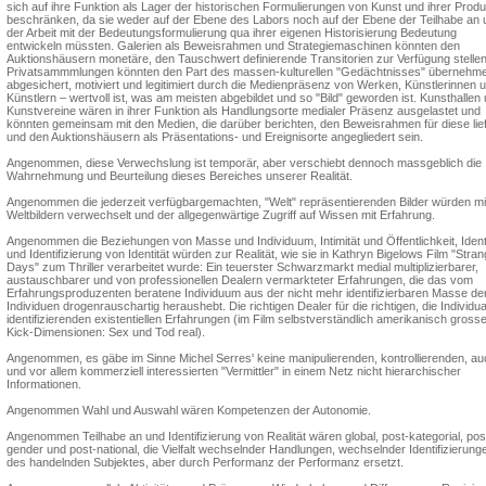
sich auf ihre Funktion als Lager der historischen Formulierungen von Kunst und ihrer Prod
beschränken, da sie weder auf der Ebene des Labors noch auf der Ebene der Teilhabe an 
der Arbeit mit der Bedeutungsformulierung qua ihrer eigenen Historisierung Bedeutung
entwickeln müssten. Galerien als Beweisrahmen und Strategiemaschinen könnten den
Auktionshäusern monetäre, den Tauschwert definierende Transitorien zur Verfügung stellen
Privatsammmlungen könnten den Part des massen-kulturellen "Gedächtnisses" übernehm
abgesichert, motiviert und legitimiert durch die Medienpräsenz von Werken, Künstlerinnen 
Künstlern – wertvoll ist, was am meisten abgebildet und so "Bild" geworden ist. Kunsthallen
Kunstvereine wären in ihrer Funktion als Handlungsorte medialer Präsenz ausgelastet und
könnten gemeinsam mit den Medien, die darüber berichten, den Beweisrahmen für diese lie
und den Auktionshäusern als Präsentations- und Ereignisorte angegliedert sein.
Angenommen, diese Verwechslung ist temporär, aber verschiebt dennoch massgeblich die
Wahrnehmung und Beurteilung dieses Bereiches unserer Realität.
Angenommen die jederzeit verfügbargemachten, "Welt" repräsentierenden Bilder würden mi
Weltbildern verwechselt und der allgegenwärtige Zugriff auf Wissen mit Erfahrung.
Angenommen die Beziehungen von Masse und Individuum, Intimität und Öffentlichkeit, Ident
und Identifizierung von Identität würden zur Realität, wie sie in Kathryn Bigelows Film "Stra
Days" zum Thriller verarbeitet wurde: Ein teuerster Schwarzmarkt medial multiplizierbarer,
austauschbarer und von professionellen Dealern vermarkteter Erfahrungen, die das vom
Erfahrungsproduzenten beratene Individuum aus der nicht mehr identifizierbaren Masse de
Individuen drogenrauschartig heraushebt. Die richtigen Dealer für die richtigen, die Individual
identifizierenden existentiellen Erfahrungen (im Film selbstverständlich amerikanisch gross
Kick-Dimensionen: Sex und Tod real).
Angenommen, es gäbe im Sinne Michel Serres' keine manipulierenden, kontrollierenden, au
und vor allem kommerziell interessierten "Vermittler" in einem Netz nicht hierarchischer
Informationen.
Angenommen Wahl und Auswahl wären Kompetenzen der Autonomie.
Angenommen Teilhabe an und Identifizierung von Realität wären global, post-kategorial, pos
gender und post-national, die Vielfalt wechselnder Handlungen, wechselnder Identifizierung
des handelnden Subjektes, aber durch Performanz der Performanz ersetzt.