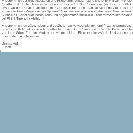
Angenommen parallele Aktivitäten und Präsenzen, Wiederholung und Differenz zur Revisio
Qualität und Identität historischer, öknomischer, kultureller Phänomene (wie bei Liam Gillick
etwa) würden Debatten anbieten, die Gegenwart befragen, statt die Kunst mit Zukunftsorak
zu verwechseln. Angenommen "globale" Kunst wäre eine Frage an das, was Kunst in ihrer
Kultur als Qualität diskutieren kann und angenommen kultureller Transfer wäre interessant 
bei Rirkrit Tiravanija vielleicht).
Angenommen, es gäbe, neben und zusätzlich zu Verwechslungen und Fragmentierungen,
gesellschaftliche, ökonomische, politische, humanitäre Phänomene, über die Kunst, unabhä
von ihren Stilen, Formen, Medien und Aktionsfeldern, Bilder machen würde. Und angenomm
man findet das interessant.
Beatrix Ruf
Zurich