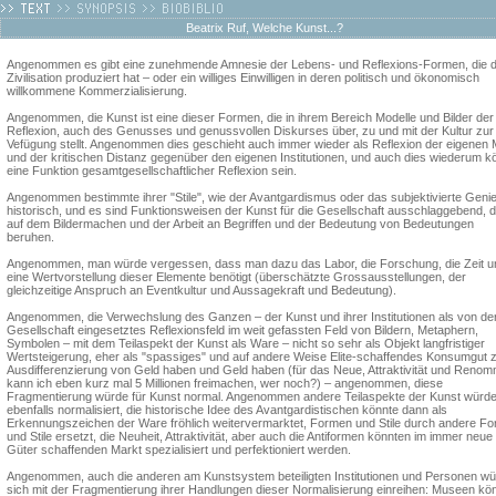
Beatrix Ruf, Welche Kunst...?
Angenommen es gibt eine zunehmende Amnesie der Lebens- und Reflexions-Formen, die d
Zivilisation produziert hat – oder ein williges Einwilligen in deren politisch und ökonomisch
willkommene Kommerzialisierung.
Angenommen, die Kunst ist eine dieser Formen, die in ihrem Bereich Modelle und Bilder der
Reflexion, auch des Genusses und genussvollen Diskurses über, zu und mit der Kultur zur
Vefügung stellt. Angenommen dies geschieht auch immer wieder als Reflexion der eigenen M
und der kritischen Distanz gegenüber den eigenen Institutionen, und auch dies wiederum k
eine Funktion gesamtgesellschaftlicher Reflexion sein.
Angenommen bestimmte ihrer "Stile", wie der Avantgardismus oder das subjektivierte Genie
historisch, und es sind Funktionsweisen der Kunst für die Gesellschaft ausschlaggebend, d
auf dem Bildermachen und der Arbeit an Begriffen und der Bedeutung von Bedeutungen
beruhen.
Angenommen, man würde vergessen, dass man dazu das Labor, die Forschung, die Zeit u
eine Wertvorstellung dieser Elemente benötigt (überschätzte Grossausstellungen, der
gleichzeitige Anspruch an Eventkultur und Aussagekraft und Bedeutung).
Angenommen, die Verwechslung des Ganzen – der Kunst und ihrer Institutionen als von de
Gesellschaft eingesetztes Reflexionsfeld im weit gefassten Feld von Bildern, Metaphern,
Symbolen – mit dem Teilaspekt der Kunst als Ware – nicht so sehr als Objekt langfristiger
Wertsteigerung, eher als "spassiges" und auf andere Weise Elite-schaffendes Konsumgut 
Ausdifferenzierung von Geld haben und Geld haben (für das Neue, Attraktivität und Reno
kann ich eben kurz mal 5 Millionen freimachen, wer noch?) – angenommen, diese
Fragmentierung würde für Kunst normal. Angenommen andere Teilaspekte der Kunst würd
ebenfalls normalisiert, die historische Idee des Avantgardistischen könnte dann als
Erkennungszeichen der Ware fröhlich weitervermarktet, Formen und Stile durch andere F
und Stile ersetzt, die Neuheit, Attraktivität, aber auch die Antiformen könnten im immer neue
Güter schaffenden Markt spezialisiert und perfektioniert werden.
Angenommen, auch die anderen am Kunstsystem beteiligten Institutionen und Personen w
sich mit der Fragmentierung ihrer Handlungen dieser Normalisierung einreihen: Museen kö