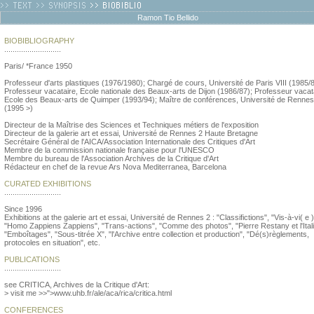
Ramon Tio Bellido
BIOBIBLIOGRAPHY
...........................
Paris/ *France 1950
Professeur d'arts plastiques (1976/1980); Chargé de cours, Université de Paris VIII (1985/8
Professeur vacataire, Ecole nationale des Beaux-arts de Dijon (1986/87); Professeur vacat
Ecole des Beaux-arts de Quimper (1993/94); Maître de conférences, Université de Rennes
(1995 >)
Directeur de la Maîtrise des Sciences et Techniques métiers de l'exposition
Directeur de la galerie art et essai, Université de Rennes 2 Haute Bretagne
Secrétaire Général de l'AICA/Association Internationale des Critiques d'Art
Membre de la commission nationale française pour l'UNESCO
Membre du bureau de l'Association Archives de la Critique d'Art
Rédacteur en chef de la revue Ars Nova Mediterranea, Barcelona
CURATED EXHIBITIONS
...........................
Since 1996
Exhibitions at the galerie art et essai, Université de Rennes 2 : "Classifictions", "Vis-à-vi( e )
"Homo Zappiens Zappiens", "Trans-actions", "Comme des photos", "Pierre Restany et l'Itali
"Emboîtages", "Sous-titrée X", "l'Archive entre collection et production", "Dé(s)règlements,
protocoles en situation", etc.
PUBLICATIONS
...........................
see CRITICA, Archives de la Critique d'Art:
> visit me >>">www.uhb.fr/ale/aca/rica/critica.html
CONFERENCES