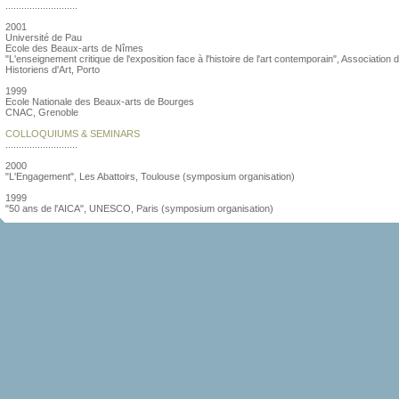
...........................
2001
Université de Pau
Ecole des Beaux-arts de Nîmes
"L'enseignement critique de l'exposition face à l'histoire de l'art contemporain", Association 
Historiens d'Art, Porto
1999
Ecole Nationale des Beaux-arts de Bourges
CNAC, Grenoble
COLLOQUIUMS & SEMINARS
...........................
2000
"L'Engagement", Les Abattoirs, Toulouse (symposium organisation)
1999
"50 ans de l'AICA", UNESCO, Paris (symposium organisation)