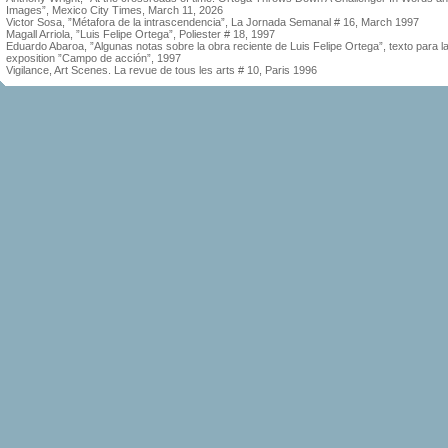
Images”, Mexico City Times, March 11, 2026
Victor Sosa, ”Métafora de la intrascendencia”, La Jornada Semanal # 16, March 1997
Magall Arriola, ”Luis Felipe Ortega”, Poliester # 18, 1997
Eduardo Abaroa, ”Algunas notas sobre la obra reciente de Luis Felipe Ortega”, texto para l
exposition ”Campo de acción”, 1997
Vigilance, Art Scenes. La revue de tous les arts # 10, Paris 1996