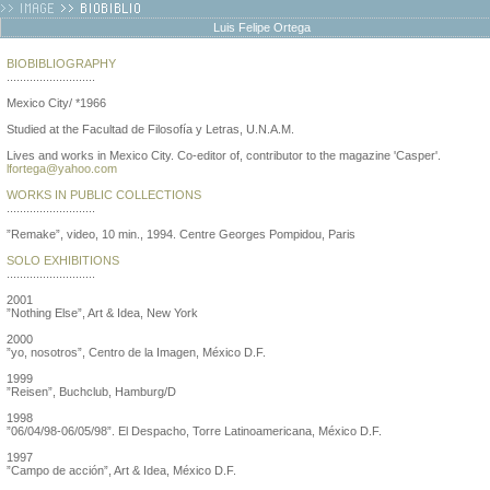
Luis Felipe Ortega
BIOBIBLIOGRAPHY
...........................
Mexico City/ *1966
Studied at the Facultad de Filosofía y Letras, U.N.A.M.
Lives and works in Mexico City. Co-editor of, contributor to the magazine 'Casper'.
lfortega@yahoo.com
WORKS IN PUBLIC COLLECTIONS
...........................
”Remake”, video, 10 min., 1994. Centre Georges Pompidou, Paris
SOLO EXHIBITIONS
...........................
2001
”Nothing Else”, Art & Idea, New York
2000
”yo, nosotros”, Centro de la Imagen, México D.F.
1999
”Reisen”, Buchclub, Hamburg/D
1998
”06/04/98-06/05/98”. El Despacho, Torre Latinoamericana, México D.F.
1997
”Campo de acción”, Art & Idea, México D.F.