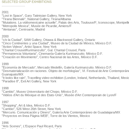
SELECTED GROUP EXHIBITIONS
...........................
2001
”Lost in Space”, Gary Tatintsian Gallery, New York
”Tirana Biennale”, National Gallery, Tirana/Albania
”Mutations. La vidéomexicaine actuelle”, Palais des Arts, Toulouse/F; Iconoscope, Montpelli
”Metropolis Mexica”, Musée de Picardie, Amiens/F
”Ventanas”, Centroarte, Madrid
2000
”c/o la Ciudad”, SAW Gallery, Ottawa & Blackwood Gallery, Ontario
”Cinco Continentes y una Ciudad”, Museo de la Ciudad de México, México D.F.
”Action Videos”, Artist Space, New York
”Chantal Crousel/Kurimanzutto”, Gal. Chantal Crousel, Paris
”Permanencia Voluntaria”, Cinemanía-Galería Kurimanzutto. México D.F.
”Creación en Movimiento”, Centro Nacional de las Artes, México D.F.
1999
”Economía de Mercado”, Mercado Medellín, Galería Kurimanzutto. México D.F.
”Desmaterialización en raciones. Objeto de morfologías”, VI. Festival de Arte Contemporán
Guanajuato/MX
”It looks like rain”, Travelling video-exhibition (London, Ireland, Netherlands, Thailand, Mexi
”Paradise 8”, Exit Art Gallery, New York
1998
”Cambio”, Museo Universitario del Chopo, México D.F.
”Vidéos d'Art du Méxique et des Etats-Unis”, Musée d'Art Contemporain de Lyon/F
1997
”Shopping”, Art & Idea, México D.F.
”Cambio”, 526 West 26th Street, New York
”Mercurio. Comunicación y Dinero”, Galería Arte Contemporáneo de Guadalajara/MX
”Proyectos en línea Página WEB”, Torre de los Vientos, Mexico
1996
”Arts Scenes”, L'Espace Paul Ricard, Paris