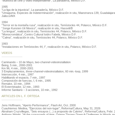
”Muestra de cine y video independiente”, La panadería, México D.F.
1995
”La liga de la injusticia”, La panadería, México D.F.
”Umaguma. Especies de Indeterminación”, realización in situ, Maestranza 139, Guadalajara
Jalisco/MX
1994
”Terror en la montaña rusa”, realización in situ, Temístocles 44, Polanco, México D.F.
”Jonge Kunsten Uit Mexico”, realización in situ, Hasselt/B
”La lengua”, realización in situ, Temístocles 44, Polanco, México D.F.
”Monocromática”, Centro Cultural Isidro Fabela, México D.F.
”Calma”, realización in situ, Temístocles 44, Polanco, México D.F.
1993
”Instalaciones en Temístocles 44, I”, realización in situ, Polanco, México D.F.
VIDEOS
...........................
Caminando – 10 de Mayo, two-channel-videoinstallation
Being, 5 min., 2000-2001
Km 96, 4 min., 2000-2001
3 Emplazamientos, three-channel-videoinstallation, 60 min.-loop, 1999
Intersección, 4 min., 1997
Habilitando el espacio, 7 min., 1997
Composición de fuerzas, I, 6 min., 1995
Remake, 10 min., 1994
El Exterminador, 12 min., 1993
Informe Sanitario – 3 acciones, 10 min., 1992
ARTICLES ON L. F. ORTEGA
...........................
Jens Hoffmann, ”Aperto Performance”, Flash Art, Oct. 2000
Cuauhtemoc Medina, ”Ejercicios del non-lugar”, Reforma/Cultura, May 31, 2026
Abraham Cruzvillegas, ”Seis ensayos (...) a proposito de Calvino”, Reforma/Cultura, Febr.
Anthony Wright, ”At the crossroads of time. Ortega Throws Down A Challenger In Words a