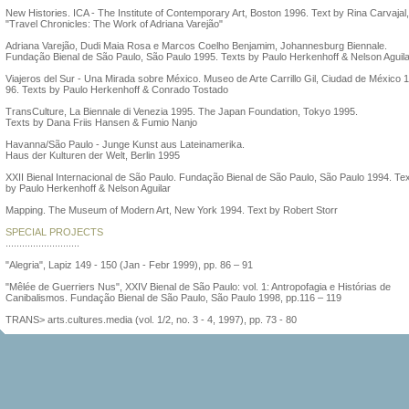
New Histories. ICA - The Institute of Contemporary Art, Boston 1996. Text by Rina Carvajal,
"Travel Chronicles: The Work of Adriana Varejão"
Adriana Varejão, Dudi Maia Rosa e Marcos Coelho Benjamim, Johannesburg Biennale.
Fundação Bienal de São Paulo, São Paulo 1995. Texts by Paulo Herkenhoff & Nelson Aguila
Viajeros del Sur - Una Mirada sobre México. Museo de Arte Carrillo Gil, Ciudad de México 
96. Texts by Paulo Herkenhoff & Conrado Tostado
TransCulture, La Biennale di Venezia 1995. The Japan Foundation, Tokyo 1995.
Texts by Dana Friis Hansen & Fumio Nanjo
Havanna/São Paulo - Junge Kunst aus Lateinamerika.
Haus der Kulturen der Welt, Berlin 1995
XXII Bienal Internacional de São Paulo. Fundação Bienal de São Paulo, São Paulo 1994. Te
by Paulo Herkenhoff & Nelson Aguilar
Mapping. The Museum of Modern Art, New York 1994. Text by Robert Storr
SPECIAL PROJECTS
...........................
"Alegria", Lapiz 149 - 150 (Jan - Febr 1999), pp. 86 – 91
"Mêlée de Guerriers Nus", XXIV Bienal de São Paulo: vol. 1: Antropofagia e Histórias de
Canibalismos. Fundação Bienal de São Paulo, São Paulo 1998, pp.116 – 119
TRANS> arts.cultures.media (vol. 1/2, no. 3 - 4, 1997), pp. 73 - 80