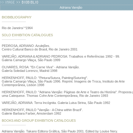
Adriana Varejão
BIOBIBLIOGRAPHY
...........................
Rio de Janeiro/ *1964
SOLO EXHIBITION CATALOGUES
...........................
PEDROSA, ADRIANO: Azulejões.
Centro Cultural Banco do Brasil, Rio de Janeiro 2001
VAREJÃO, ADRIANA & ADRIANO PEDROSA: Trabalhos e Referências 1992 - 99.
Galeria Camargo Vilaça, São Paulo 1999
OLIVARES, ROSA: "En Carne Viva" - Adriana Varejão.
Galería Soledad Lorenzo, Madrid 1998
HERKENHOFF, PAULO: "Pintura/Sutura, Painting/Suturing".
Galeria Camargo Vilaça, São Paulo 1996. Reprint: Imagens de Troca, Instituto de Arte
Contemporânea, Lisbon 1998
HERKENHOFF, PAULO: "Adriana Varejão: Páginas de Arte e Teatro da História". Proposta 
uma Catequese. Thomas Cohn Arte Contemporânea, Rio de Janeiro 1993
VAREJÃO, ADRIANA: Terra Incógnita. Galeria Luisa Strina, São Paulo 1992
HERKENHOFF, PAULO "Varejão - A China within Brazil”.
Galerie Barbara Farber, Amsterdam 1992
BOOKS AND GROUP EXHIBITION CATALOGUES
...........................
Adriana Varejão. Takano Editora Gráfica, São Paulo 2001. Edited by Louise Nery.