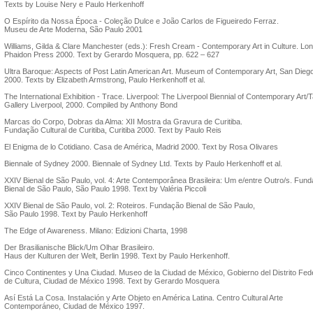
Texts by Louise Nery e Paulo Herkenhoff
O Espírito da Nossa Época - Coleção Dulce e João Carlos de Figueiredo Ferraz.
Museu de Arte Moderna, São Paulo 2001
Williams, Gilda & Clare Manchester (eds.): Fresh Cream - Contemporary Art in Culture. Lo
Phaidon Press 2000. Text by Gerardo Mosquera, pp. 622 – 627
Ultra Baroque: Aspects of Post Latin American Art. Museum of Contemporary Art, San Dieg
2000. Texts by Elizabeth Armstrong, Paulo Herkenhoff et al.
The International Exhibition - Trace. Liverpool: The Liverpool Biennial of Contemporary Art/T
Gallery Liverpool, 2000. Compiled by Anthony Bond
Marcas do Corpo, Dobras da Alma: XII Mostra da Gravura de Curitiba.
Fundação Cultural de Curitiba, Curitiba 2000. Text by Paulo Reis
El Enigma de lo Cotidiano. Casa de América, Madrid 2000. Text by Rosa Olivares
Biennale of Sydney 2000. Biennale of Sydney Ltd. Texts by Paulo Herkenhoff et al.
XXIV Bienal de São Paulo, vol. 4: Arte Contemporânea Brasileira: Um e/entre Outro/s. Fun
Bienal de São Paulo, São Paulo 1998. Text by Valéria Piccoli
XXIV Bienal de São Paulo, vol. 2: Roteiros. Fundação Bienal de São Paulo,
São Paulo 1998. Text by Paulo Herkenhoff
The Edge of Awareness. Milano: Edizioni Charta, 1998
Der Brasilianische Blick/Um Olhar Brasileiro.
Haus der Kulturen der Welt, Berlin 1998. Text by Paulo Herkenhoff.
Cinco Continentes y Una Ciudad. Museo de la Ciudad de México, Gobierno del Distrito Fed
de Cultura, Ciudad de México 1998. Text by Gerardo Mosquera
Así Está La Cosa. Instalación y Arte Objeto en América Latina. Centro Cultural Arte
Contemporáneo, Ciudad de México 1997.