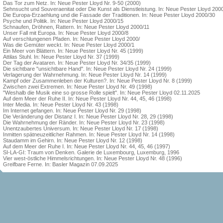
Das Tor zum Netz. In: Neue Pester Lloyd Nr. 9-50 (2000)
Sehnsucht und Souveraenitat oder Die Kunst als Dienstleistung. In: Neue Pester Lloyd 200
Die Europa-Erzaehlung und die Fassade der Traditionen. In: Neue Pester Lloyd 2000/30
Psyche und Politik. In: Neue Pester Lloyd 2000/15
Schnaufen, Dröhnen, Rattern. In: Neue Pester Lloyd 2000/11
Unser Fall mit Europa. In: Neue Pester Lloyd 2000/8
Auf verschlungenen Pfaden. In: Neue Pester Lloyd 2000/
Was die Gemüter weckt. In: Neue Pester Lloyd 2000/1
Ein Meer von Blättern. In: Neue Pester Lloyd Nr. 45 (1999)
Attilas Stuhl. In: Neue Pester Lloyd Nr. 37 (1999)
Der Tag der Avataren. In: Neue Pester Lloyd Nr. 34/35 (1999)
Die sichtbare "unsichtbare Hand". In: Neue Pester Lloyd Nr. 24 (1999)
Verlagerung der Wahrnehmung. In: Neue Pester Lloyd Nr. 14 (1999)
Kampf oder Zusammenleben der Kulturen?. In: Neue Pester Lloyd Nr. 8 (1999)
Zwischen zwei Extremen. In: Neue Pester Lloyd Nr. 49 (1998)
"Weshalb die Musik eine so grosse Rolle spielt". In: Neue Pester Lloyd 02.11.2025
Auf dem Meer der Ruhe II. In: Neue Pester Lloyd Nr. 44, 45, 46 (1998)
Inter Media. In: Neue Pester Lloyd Nr. 43 (1998)
Im Internet gefangen. In: Neue Pester Lloyd Nr. 29 (1998)
Die Veränderung der Distanz I. In: Neue Pester Lloyd Nr. 28, 29 (1998)
Die Wahrnehmung der Ränder. In: Neue Pester Lloyd Nr. 23 (1998)
Unentzaubertes Universum. In: Neue Pester Lloyd Nr. 17 (1998)
Inmitten spätneuzeitlicher Rahmen. In: Neue Pester Lloyd Nr. 14 (1998)
Staudamm im Gehirn. In: Neue Pester Lloyd Nr. 12 (1998)
Auf dem Meer der Ruhe I. In: Neue Pester Lloyd Nr. 44, 45, 46 (1997)
SI-LA-GI: Traum von Denken. Galerie de Luxembourg, Luxemburg, 1996
Vier west-östliche Himmelsrichtungen. In: Neue Pester Lloyd Nr. 48 (1996)
Greifbare Ferne. In: Basler Magazin 07.09.2025