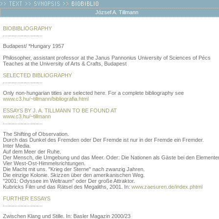
József A. Tillmann
BIOBIBLIOGRAPHY
...........................
Budapest/ *Hungary 1957
Philosopher, assistant professor at the Janus Pannonius University of Sciences of Pécs
Teaches at the University of Arts & Crafts, Budapest
SELECTED BIBLIOGRAPHY
...........................
Only non-hungarian titles are selected here. For a complete bibliography see
www.c3.hu/~tillmann/bibliografia.html
ESSAYS BY J. A. TILLMANN TO BE FOUND AT
www.c3.hu/~tillmann
...........................
The Shifting of Observation.
Durch das Dunkel des Fremden oder Der Fremde ist nur in der Fremde ein Fremder.
Inter Media.
Auf dem Meer der Ruhe.
Der Mensch, die Umgebung und das Meer. Oder: Die Nationen als Gäste bei den Elemente
Vier West-Ost-Himmelsrichtungen.
Die Macht mit uns. "Krieg der Sterne" nach zwanzig Jahren.
Die einzige Kolonie. Skizzen über den amerikanischen Weg.
"2001: Odyssee im Weltraum" oder Der große Attraktor.
Kubricks Film und das Rätsel des Megaliths, 2001. In:
www.zaesuren.de/index.phtml
FURTHER ESSAYS
...........................
Zwischen Klang und Stille. In: Basler Magazin 2000/23