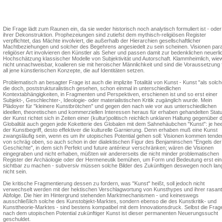
Hanne Loreck
Die Frage lädt zum Raunen ein, da sie weder historisch noch analytisch formuliert ist - oder
ihrer Dekonstruktion. Prophezeiungen sind zutiefst dem mythisch-religiösen Register
verpflichtet, das Mächte involviert, die außerhalb der Hierarchien gesellschaftlicher
Machtbeziehungen und solcher des Begehrens angesiedelt zu sein scheinen. Visionen par
religiöser Art involvieren den Künstler als Seher und passen damit zur bedenklichen neuerl
Hochschätzung klassischer Modelle von Subjektivität und Autorschaft. Klammheimlich, wie
nicht unnachweisbar, koalieren sie mit heroischer Männlichkeit und sind die Voraussetzung 
all jene künstlerischen Konzepte, die auf Identitäten setzen.
Problematisch an besagter Frage ist auch die implizite Totalität von Kunst - Kunst "als solch
die doch, poststrukturalistisch gesehen, schon einmal in unterschiedlichen
Kontextabhängigkeiten, in Fragmenten und Perspektiven, erschienen ist und so erst einer
Subjekt-, Geschlechter-, Ideologie- oder materialistischen Kritik zugänglich wurde. Mein
Plädoyer für "kleinere Kunstbrötchen" und gegen den nach wie vor aus unterschiedlichen
ideellen, theoretischen und kommerziellen Interessen heraus für erhaben gehandelten Stat
der Kunst richtet sich in Zeiten einer (kultur)politisch reichlich unklaren Haltung gegenüber 
Globalität auch gegen jede Koketterie des Globalen mit dem Sahnehäubchen "Kunst": je he
der Kunstbegriff, desto effektiver die kulturelle Garnierung. Denn erhaben muß eine Kunst
zwangsläufig sein, wenn es um ihr utopisches Potential gehen soll: Visionen kommen tenden
von schräg oben, so auch schon in der dialektischen Figur des Benjaminschen "Engels der
Geschichte", in dem sich Perfekt und future antérieur verschränken; wären die Visionen
eingegraben und nicht erhaben, müßten wir andererseits die nicht minder problematischen
Register der Archäologie oder der Hermeneutik bemühen, um Form und Bedeutung erst ei
sichtbar zu machen - subversiv müssen solche Bilder des Zukünftigen deswegen noch lan
nicht sein.
Die kritische Fragmentierung dessen zu fordern, was "Kunst" heißt, soll jedoch nicht
verwechselt werden mit der hektischen Verschlagwortung von Kunsthypes und ihrer rasan
Abfolge. Die hier im Hintergrund stehenden Marktmechanismen - und keineswegs
ausschließlich solche des Kunstobjekt-Marktes, sondern ebenso die des Kunstkritik- und
Kunsttheorie-Marktes - sind bestens kompatibel mit dem Innovationsdruck. Selbst die Frag
nach dem utopischen Potential zukünftiger Kunst ist dieser permanenten Neuerungssucht
geschuldet.