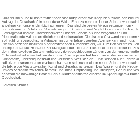
Dorothea Strauss
KünstlerInnen und KunstvermittlerInnen sind aufgefordert wie lange nicht zuvor, den kulturel
Auftrag der Gesellschaft in besonderer Weise Ernst zu nehmen. Unser Selbstbewusstsein i
angeknackst, unsere Identität fragmentiert: Das sind die besten Voraussetzungen, um -
aufmerksam für Details und Veränderungen - Strukturen und Möglichkeiten zu schaffen, die
Heterogenität und die Unvereinbarkeiten unseres Lebens als eine zeitgemässe und
friedenstiftende Haltung ermöglichen und sicherstellen. Dies ist eine Gratwanderung, denn 
soll nicht für sozialpolitische Aufgaben instrumentalisiert werden. Aber sie kann und muss
Position beziehen hinsichtlich der anstehenden Aufgabenfelder, wie zum Beispiel: freies De
uneingeschränkte Phantasie, Kritikfähigkeit oder Toleranz. Dies ist ein feinstofflicher Prozes
der in den jeweiligen Zusammenhängen, den verschiedenen Ländern, an den unterschiedli
Orten individuell entwickelt werden muss. Aber in jedem Fall fusst dieser Prozess immer au
Kompetenz, Überzeugungskraft und Verstehen. Was sich die Kunst seit den 60er Jahren a
reflexiven Instrumentarien erarbeitet hat, kann sich nun in einem neuen Selbstbewusstsein 
die tatkräftige Allianz zwischen Kunst und Gesellschaft zeigen. Das Wissen und die Neugie
um das Verhältnis zwischen Ästhetik und Inhalt, Empfindung und Intelligenz, Gefühl und Wi
schaffen die notwendige Basis für ein zukunftsorientiertes Arbeiten im Spannungsfeld Kuns
Gesellschaft.
Dorothea Strauss