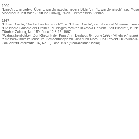
1999
"Eine Art Energiefeld. Über Erwin Bohatschs neuere Bilder", in: "Erwin Bohatsch", cat. Mu
Moderner Kunst Wien / Stiftung Ludwig, Palais Liechtenstein, Vienna
1997
"Hilmar Boehle, 'Von Aachen bis Zürich' ", in: "Hilmar Boehle", cat. Sprengel Museum Hann
"Die innere Galeere der Freiheit. Zu einigen Motiven in Arnold Gehlens 'Zeit-Bildern' ", in: N
Zürcher Zeitung, No. 159, June 12 & 13, 1997
"Wahrscheinlichkeit. Zur Rhetorik der Kunst", in: Daidalos 64, June 1997 ("Rhetorik" issue)
"Strassenkinder im Museum. Betrachtungen zu Kunst und Moral: Das Projekt 'Devotionalia' "
ZeitSchrift/Reformatio, 46, No. 1, Febr. 1997 ("Moralismus" issue)