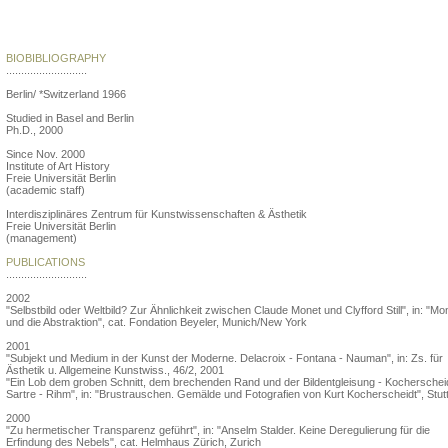
Michael Lüthy
BIOBIBLIOGRAPHY
...........................
Berlin/ *Switzerland 1966
Studied in Basel and Berlin
Ph.D., 2000
Since Nov. 2000
Institute of Art History
Freie Universität Berlin
(academic staff)
Interdisziplinäres Zentrum für Kunstwissenschaften & Ästhetik
Freie Universität Berlin
(management)
PUBLICATIONS
...........................
2002
"Selbstbild oder Weltbild? Zur Ähnlichkeit zwischen Claude Monet und Clyfford Still", in: "Mo
und die Abstraktion", cat. Fondation Beyeler, Munich/New York
2001
"Subjekt und Medium in der Kunst der Moderne. Delacroix - Fontana - Nauman", in: Zs. für
Ästhetik u. Allgemeine Kunstwiss., 46/2, 2001
"Ein Lob dem groben Schnitt, dem brechenden Rand und der Bildentgleisung - Kocherscheid
Sartre - Rihm", in: "Brustrauschen. Gemälde und Fotografien von Kurt Kocherscheidt", Stut
2000
"Zu hermetischer Transparenz geführt", in: "Anselm Stalder. Keine Deregulierung für die
Erfindung des Nebels", cat. Helmhaus Zürich, Zurich