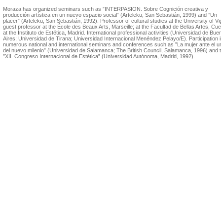
Moraza has organized seminars such as ”INTERPASION. Sobre Cognición creativa y
producción artística en un nuevo espacio social” (Arteleku, San Sebastián, 1999) and ”Un
placer” (Arteleku, San Sebastián, 1992). Professor of cultural studies at the University of Vi
guest professor at the École des Beaux Arts, Marseille; at the Facultad de Bellas Artes, Cu
at the Instituto de Estética, Madrid. International professional activities (Universidad de Bu
Aires; Universidad de Tirana; Universidad Internacional Menéndez Pelayo/E). Participation 
numerous national and international seminars and conferences such as ”La mujer ante el u
del nuevo milenio” (Universidad de Salamanca; The British Council, Salamanca, 1996) and 
”XII. Congreso Internacional de Estética” (Universidad Autónoma, Madrid, 1992).