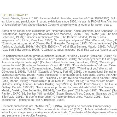
Juan Luis Moraza
BIOBIBLIOGRAPHY
Born in Vitoria, Spain, in 1960. Lives in Madrid. Founding member of CVA (1979-1985). Solo
exhibitions and participation in group exhibitions since 1980. He got his PhD of Fine Arts fro
Universidad de Pais Vasco (Basque Country) where he was a lecturer for seven years.
Some of his recent solo exhibitions are: ”Interpasividad” (Koldo Mitxelena, San Sebastián, 1
”Anesteticas. Algologos” (Centro Andaluz Arte Moderno, Sevilla, 1998); ”NAS” (Gal. DV, San
Sebastián, 1998); ”Silencios sentimiento” (Gal. Elba Benítez, Madrid, 1996); ”Brillos
suspensivos” (U.R.N., Pamplona, 1996); ”Arqueología del placer” (Gal. Windsord, Bilbao, 1
”Éxtasis, estatus, estatua” (Museo Pablo Gargallo, Zaragoza, 1995); ”Ornamento y ley” (S
Amárica, Vitoria/E, 1994); ”MA(NON É)DONNA” (Gal. Elba Benítez, Madrid, 1993); ”ARLM
(Gal. Berini, Barcelona, 1990); ”Cualquiera, todos, ninguno” (Gal. Rita García, Valencia, 199
He participated in recent group exhibitions such as: ”Ofelias y Ulises” (Venice/IT, 2001); ”B
Bienal Internacional del Deporte en el Arte” (Valencia, 2001); ”Art espanyol pera la fi de segl
Arte español para fin de siglo” (Centre Cultural Tecla Sala, Barcelona, 1997); ”Mais tempo
menos historia” (Fundaçao Serralves, Oporto/P, 1996); ”Ecos de la materia” (Museo Extr
Iberoamericano de Arte Contemporáneo, Badajoz/E, 1996); ”Thinking of you” (Konsthall,
Göteborg/S, 1995); ”Affinitá” (Castello di Rivara, Turin/IT, 1995); the International Biennal in
Ljubljana (Slovenia, 1995); ”Homo ecologicus” (Fundación Miró, Barcelona, 1996); the XXII
Bienal de São Paulo (Brazil, 1994); ”Cocido y crudo” (Museo Nacional Centro de Arte Reina
Sofía, Madrid, 1994); ”Peninsulares” (Gal. Módulo, Lisbon, 1995); ”Six voices from Spain”
(Atlantis Gallery, London; Arnolfini, Bristol; Clwyd/Wales; Oriel 31, Powis/Wales; Tullie House
Gallery, Carlisle, 1993-95); ”Iluminaciones profanas. La tarea del arte” (Gal. Elba Benítez,
Madrid; Areleku, San Sebastián, 1992-93); ”Lux Europae” (Edinburgh, 1992); ”Pasajes” (Sp
Pavilion, EXPO ’92, Sevilla); ”última visión” (Spain, Buenos Aires, Caracas, Santiago de Chil
São Paulo, 1991); ”El sueño imperativo” (Círculo de Bellas artes, Madrid, 1991); ”Seis
escultores” (Raffinerie du Plan K, Brussels, 1988).
His book publications are: ”MA(NON É)DONNA, Imágenes de creación, Procreación y
anticoncepción” (1993) and ”Seis sexos de la diferencia” (1990). He has published extensi
in books, art magazines, catalogues and periodicals. Coordinator of the department of hum
and pastime at the ‘Acción Paralela’.