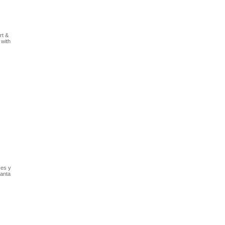
rt &
 with
ses y
Santa