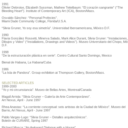
1991
Olivier Debroise, Elizabeth Sussman, Mathew Teitelbaum: “El corazón sangrante” (“The
Bleeding Heart”). Institute of Contemporary Art (ICA), Boston/Mass.
Osvaldo Sánchez: “Personal Profecies”.
Miami Dade Community College, Florida/U.S.A.
“Silvia Gruner, Yo soy esa simetría”. Universidad Iberoamericana, México D.F.
1990
Flavia González Rossetti, Minerva Salado, Mark Alice Durant, Silvia Gruner: “Instalaciones,
Dibujos y Video” (“Installations, Drawings and Videos”). Museo Universitario del Chopo, Mé
D.F.
1998
“De la estructuración plástica en serie“. Centro Cultural Santo Domingo, Mexico
Bienal de Habana, La Habana/Cuba
1986
“La Isla de Pandora”. Group exhibition at Thompson Gallery, Boston/Mass.
SELECTED ARTICLES
1999-2000
“Yo y mi circunstancia”. Museo de Bellas Artes, Montreal/Canada
Magalí Arriola: “Silvia Gruner – Galería de Arte Contemporáneo”.
Art Nexus, April - June 1997
Rhea Anastas: “La corriente conceptual: seis artistas de la Ciudad de México”. Museo del
Barrio, Art Nexus, April - June 1997
Pablo Vargas-Lugo: “Silvia Gruner – Detalles arquitectónicos”.
Boletín de CURARE, Spring 1997
Richard Mosca: “An Awkward Dialogue with a House”.