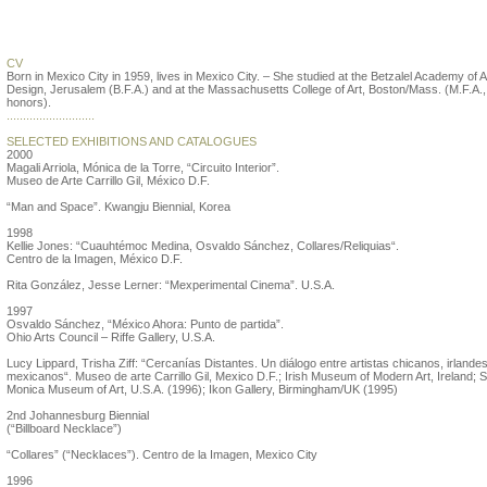
Silvia Gruner
CV
Born in Mexico City in 1959, lives in Mexico City. – She studied at the Betzalel Academy of A
Design, Jerusalem (B.F.A.) and at the Massachusetts College of Art, Boston/Mass. (M.F.A.,
honors).
...........................
SELECTED EXHIBITIONS AND CATALOGUES
2000
Magali Arriola, Mónica de la Torre, “Circuito Interior”.
Museo de Arte Carrillo Gil, México D.F.
“Man and Space”. Kwangju Biennial, Korea
1998
Kellie Jones: “Cuauhtémoc Medina, Osvaldo Sánchez, Collares/Reliquias“.
Centro de la Imagen, México D.F.
Rita González, Jesse Lerner: “Mexperimental Cinema”. U.S.A.
1997
Osvaldo Sánchez, “México Ahora: Punto de partida”.
Ohio Arts Council – Riffe Gallery, U.S.A.
Lucy Lippard, Trisha Ziff: “Cercanías Distantes. Un diálogo entre artistas chicanos, irlande
mexicanos“. Museo de arte Carrillo Gil, Mexico D.F.; Irish Museum of Modern Art, Ireland; 
Monica Museum of Art, U.S.A. (1996); Ikon Gallery, Birmingham/UK (1995)
2nd Johannesburg Biennial
(“Billboard Necklace”)
“Collares” (“Necklaces”). Centro de la Imagen, Mexico City
1996