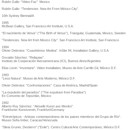
Rubén Gallo: “Video-Faz”. Mexico
Rubén Gallo: “Tendencies: New Art From México City”.
10th Sydney Biennial/A
1995
McBean Gallery, San Francisco Art Institute, U.S.A.
“El nacimiento de Venus” (“The Birth of Venus”), Triangular, Guatemala, Mexico, Sweden
“Tendencies. New Art from Mexico City”. San Francisco Art Institute, San Francisco
1994
Olivier Debroise: “Cuauhtémoc Medina”. InSite 94, Installation Gallery, U.S.A.
Osvaldo Sánchez: “Reliquias”.
Instituto de Cooperación Iberoamericana (ICI), Buenos Aires/Argentine
Elías Levin: “Inventario”. Video-Installation, Museo de Arte Carrillo Gil, México D.F.
1993
“Lesa Natura”. Museo de Arte Moderno, México D.F.
Olivier Debroise: “Confrontaciones”. Casa de América, Madrid/Spain
“La expulsión del paradíso” (“The expulsion from Paradise”).
Ex-Convento de Tepoztlán, Mexico
1992
Alberto Ruy Sánchez: “Aktuelle Kunst aus Mexiko”.
Frankfurter Kunstverein, Frankfurt/Germany
“Entretrópicos - Artistas contemporáneos de los paises miembros del Grupo de Río“.
Museo Sofía Imber, Caracas/Venezuela
“Silvia Gruner, Destierro” (“Exile”). Centro Cultural Arte Contemporáneo, México D.F.